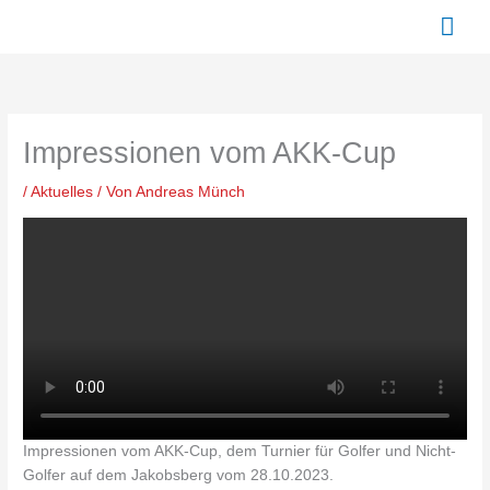
Zum
Hau
Inhalt
springen
Impressionen vom AKK-Cup
/
Aktuelles
/ Von
Andreas Münch
Impressionen vom AKK-Cup, dem Turnier für Golfer und Nicht-
Golfer auf dem Jakobsberg vom 28.10.2023.