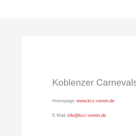
Zum
Inhalt
springen
Koblenzer Carneval
Homepage:
www.kcc-verein.de
E-Mail:
info@kcc-verein.de