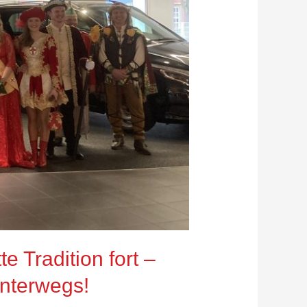
 Tradition fort –
nterwegs!