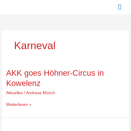
Zum
Hau
Inhalt
springen
Karneval
AKK
AKK goes Höhner-Circus in
goes
Kowelenz
Höhner-
Circus
Aktuelles
/
Andreas Münch
in
Kowelenz
Weiterlesen »
RoMo