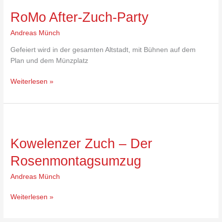
After-
RoMo After-Zuch-Party
Zuch-
Party
Andreas Münch
Gefeiert wird in der gesamten Altstadt, mit Bühnen auf dem
Plan und dem Münzplatz
Weiterlesen »
Kowelenzer
Zuch
Kowelenzer Zuch – Der
–
Der
Rosenmontagsumzug
Rosenmontagsumzug
Andreas Münch
Weiterlesen »