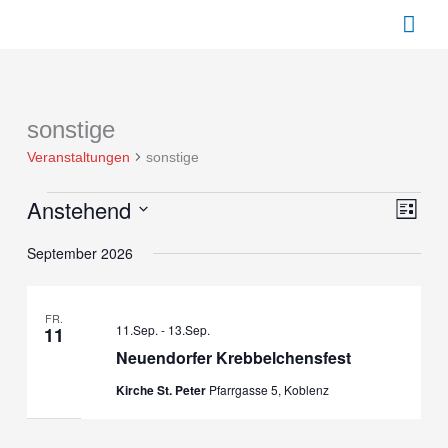
Zum
Hau
Inhalt
springen
sonstige
Veranstaltungen
Veranstaltungen
sonstige
Anstehend
Ansichte
Verans
Liste
Navigati
Ansich
Datum
Naviga
September 2026
wählen.
FR.
11.Sep.
-
13.Sep.
11
Neuendorfer Krebbelchensfest
Kirche St. Peter
Pfarrgasse 5, Koblenz