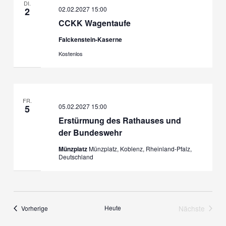
DI.
02.02.2027 15:00
2
CCKK Wagentaufe
Falckenstein-Kaserne
Kostenlos
FR.
05.02.2027 15:00
5
Erstürmung des Rathauses und
der Bundeswehr
Münzplatz
Münzplatz, Koblenz, Rheinland-Pfalz,
Deutschland
Veranstaltungen
Heute
Nächste
Vorherige
Veranstalt