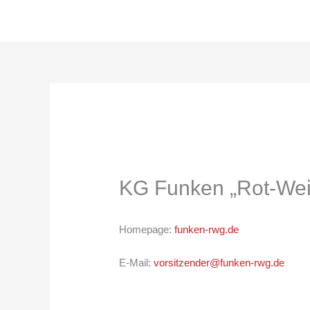
Zum
Inhalt
springen
KG Funken „Rot-Wei
Homepage:
funken-rwg.de
E-Mail:
vorsitzender@funken-rwg.de