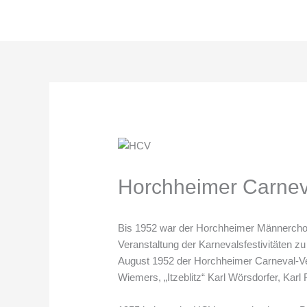
Zum
Inhalt
springen
Horchheimer Carneva
Bis 1952 war der Horchheimer Männerchor 
Veranstaltung der Karnevalsfestivitäten z
August 1952 der Horchheimer Carneval-Ve
Wiemers, „Itzeblitz“ Karl Wörsdorfer, Kar