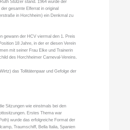
 Ruth Stützer stand. 1964 wurde der
er gesamte Elferrat in original
erstraße in Horchheim) ein Denkmal zu
en gewann der HCV viermal den 1. Preis
ition 18 Jahre, in der er diesen Verein
mmen mit seiner Frau Elke und Trainerin
schild des Horchheimer Carneval-Vereins.
irtz) das Tollitätenpaar und Gefolge der
die Sitzungen wie einstmals bei den
Mottositzungen. Erstes Thema war
Poth) wurde das erfolgreiche Format der
camp, Traumschiff, Bella Italia, Spanien