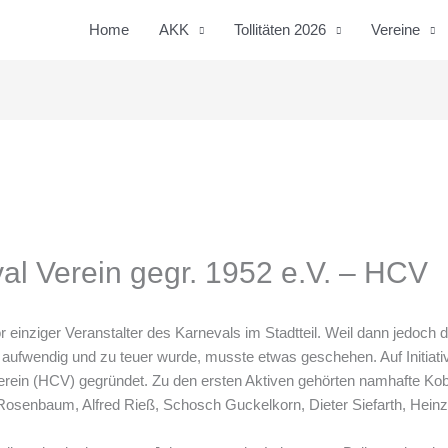
Home
AKK
Tollitäten 2026
Vereine
l Verein gegr. 1952 e.V. – HCV
einziger Veranstalter des Karnevals im Stadtteil. Weil dann jedoch 
u aufwendig und zu teuer wurde, musste etwas geschehen. Auf Initiati
rein (HCV) gegründet. Zu den ersten Aktiven gehörten namhafte Kob
l Rosenbaum, Alfred Rieß, Schosch Guckelkorn, Dieter Siefarth, Hein