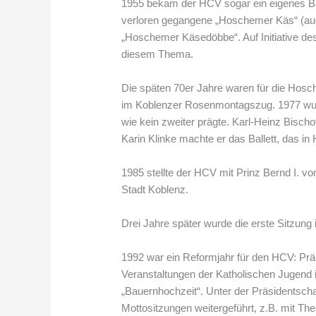
1955 bekam der HCV sogar ein eigenes Ball
verloren gegangene „Hoschemer Käs“ (auch 
„Hoschemer Käsedöbbe“. Auf Initiative d
diesem Thema.
Die späten 70er Jahre waren für die Hosc
im Koblenzer Rosenmontagszug. 1977 wurde
wie kein zweiter prägte. Karl-Heinz Bisch
Karin Klinke machte er das Ballett, das i
1985 stellte der HCV mit Prinz Bernd I. v
Stadt Koblenz.
Drei Jahre später wurde die erste Sitzun
1992 war ein Reformjahr für den HCV: Präsi
Veranstaltungen der Katholischen Jugend i
„Bauernhochzeit“. Unter der Präsidentsch
Mottositzungen weitergeführt, z.B. mit Th