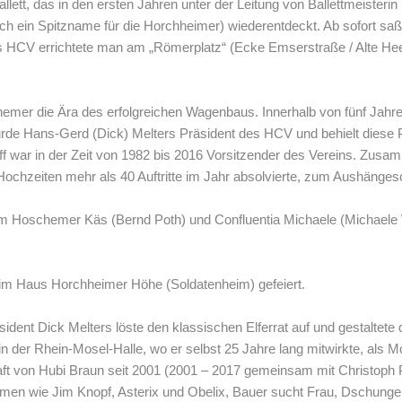
ett, das in den ersten Jahren unter der Leitung von Ballettmeisterin
ein Spitzname für die Horchheimer) wiederentdeckt. Ab sofort saß d
es HCV errichtete man am „Römerplatz“ (Ecke Emserstraße / Alte He
hemer die Ära des erfolgreichen Wagenbaus. Innerhalb von fünf Jahr
 Hans-Gerd (Dick) Melters Präsident des HCV und behielt diese Pos
off war in der Zeit von 1982 bis 2016 Vorsitzender des Vereins. Zusa
n Hochzeiten mehr als 40 Auftritte im Jahr absolvierte, zum Aushänge
om Hoschemer Käs (Bernd Poth) und Confluentia Michaele (Michaele W
g im Haus Horchheimer Höhe (Soldatenheim) gefeiert.
dent Dick Melters löste den klassischen Elferrat auf und gestaltete 
n der Rhein-Mosel-Halle, wo er selbst 25 Jahre lang mitwirkte, als 
aft von Hubi Braun seit 2001 (2001 – 2017 gemeinsam mit Christoph 
emen wie Jim Knopf, Asterix und Obelix, Bauer sucht Frau, Dschungel