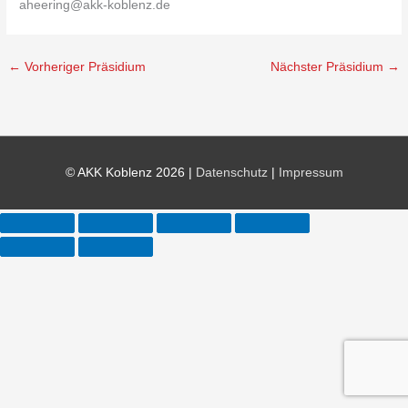
aheering@akk-koblenz.de
←
Vorheriger Präsidium
Nächster Präsidium
→
© AKK Koblenz 2026 |
Datenschutz
|
Impressum