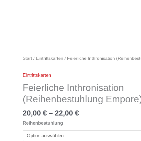
Zum
Inhalt
springen
Feierliche
Inthronisation
(Reihenbestuhlung
Start
/
Eintrittskarten
/ Feierliche Inthronisation (Reihenbe
Empore)
Menge
Eintrittskarten
Feierliche Inthronisation
(Reihenbestuhlung Empore
20,00
€
–
22,00
€
Reihenbestuhlung