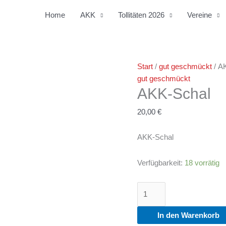
Home
AKK
Tollitäten 2026
Vereine
AKK-
Start
/
gut geschmückt
/ A
Schal
gut geschmückt
AKK-Schal
Menge
20,00
€
AKK-Schal
Verfügbarkeit:
18 vorrätig
In den Warenkorb