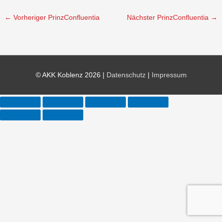
←
Vorheriger PrinzConfluentia
Nächster PrinzConfluentia
→
© AKK Koblenz 2026 |
Datenschutz
|
Impressum