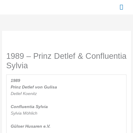
Zum
Hau
Inhalt
springen
1989 – Prinz Detlef & Confluentia
Sylvia
1989
Prinz Detlef von Gulisa
Detlef Koenitz
Confluentia Sylvia
Sylvia Möhlich
Gülser Husaren e.V.