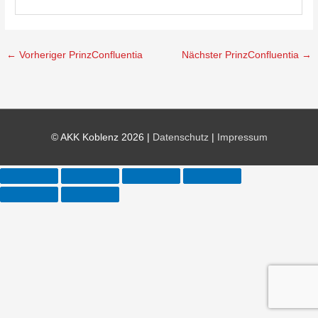
←
Vorheriger PrinzConfluentia
Nächster PrinzConfluentia
→
© AKK Koblenz 2026 |
Datenschutz
|
Impressum